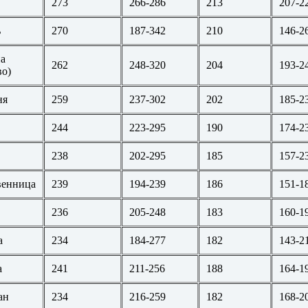
273
266-286
213
207-2
ь
270
187-342
210
146-2
а
262
248-320
204
193-2
во)
ня
259
237-302
202
185-2
244
223-295
190
174-2
238
202-295
185
157-2
венница
239
194-239
186
151-1
236
205-248
183
160-1
а
234
184-277
182
143-2
а
241
211-256
188
164-1
ан
234
216-259
182
168-2