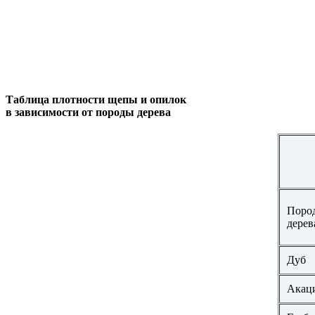
Таблица плотности щепы и опилок
в зависимости от породы дерева
Поро
дерев
Дуб
Акац