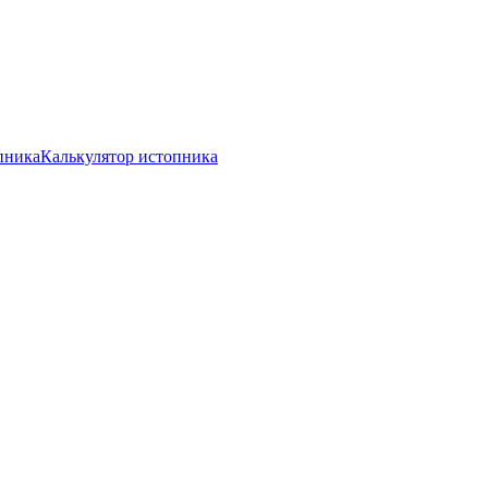
пника
Калькулятор истопника