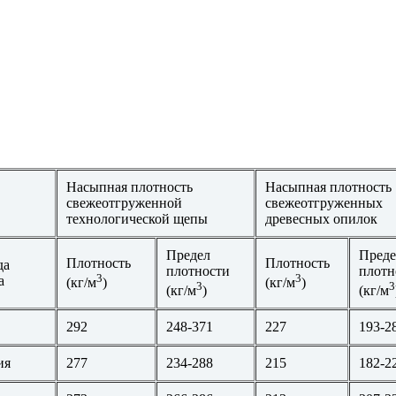
Насыпная плотность
Насыпная плотность
свежеотгруженной
свежеотгруженных
технологической щепы
древесных опилок
Предел
Преде
Плотность
Плотность
да
плотности
плотн
3
3
а
(кг/м
)
(кг/м
)
3
3
(кг/м
)
(кг/м
292
248-371
227
193-2
ия
277
234-288
215
182-2