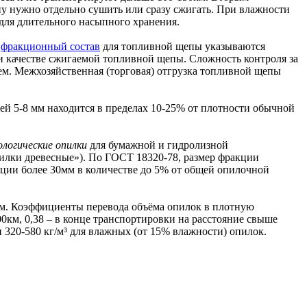
у нужно отдельно сушить или сразу сжигать. При влажности
для длительного насыпного хранения.
и
фракционный состав
для топливной щепы указываются
и качестве сжигаемой топливной щепы. Сложность контроля за
м. Межхозяйственная (торговая) отгрузка топливной щепы
й 5-8 мм находится в пределах 10-25% от плотности обычной
ологические опилки
для бумажной и гидролизной
илки древесные»). По ГОСТ 18320-78, размер фракции
кции более 30мм в количестве до 5% от общей опилочной
б.м. Коэффициенты перевода объёма опилок в плотную
00км, 0,38 – в конце транспортировки на расстояние свыше
и 320-580 кг/м³ для влажных (от 15% влажности) опилок.