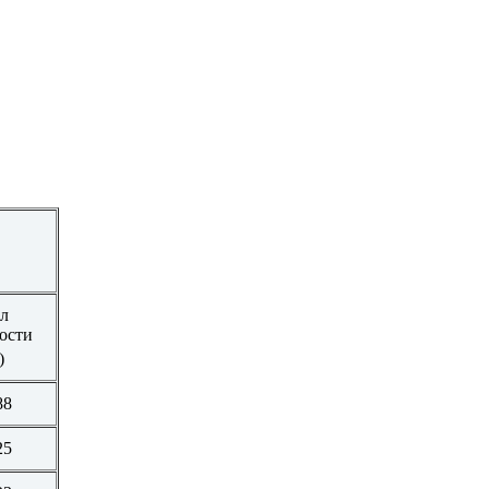
л
ости
)
88
25