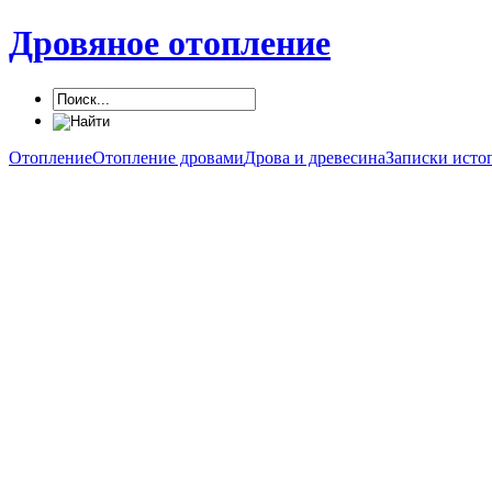
Дровяное отопление
Отопление
Отопление дровами
Дрова и древесина
Записки исто