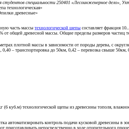
ля студентов специальности 250401 «Лесоинженерное дело», Ух
па технологическая»
Опилки древесные»
вную часть массы
технологической щепы
составляет фракция 10.
.10% от общей древесной массы. Общие пределы размеров частиц 
метрах плотной массы в зависимости от породы дерева, с округ
0,40 – транспортировка до 50км, 0,42 – перевозка свыше 50км, 
г (6 куб.м) технологической щепы из древесины тополя, влажнос
тка автоматизировать контроль подачи кусковой древесины в з
т приготавливать непосредственно в ходе отопительного проце