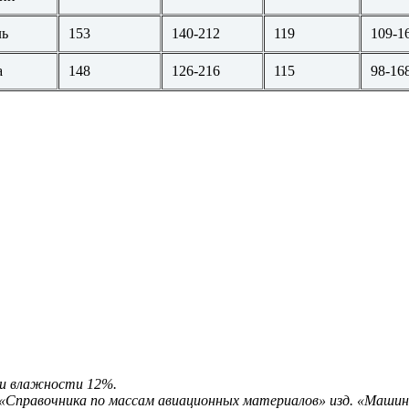
ль
153
140-212
119
109-1
а
148
126-216
115
98-16
ри влажности 12%.
 «Справочника по массам авиационных материалов» изд. «Машин