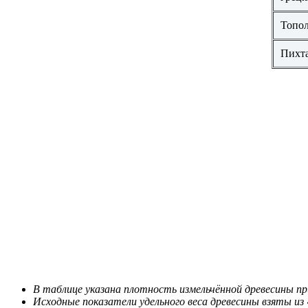
Топо
Пихт
В таблице указана плотность измельчённой древесины п
Исходные показатели удельного веса древесины взяты из