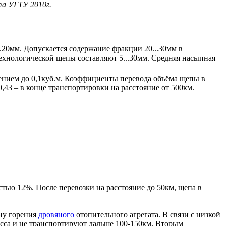
та УГТУ 2010г.
..20мм. Допускается содержание фракции 20...30мм в
технологической щепы составляют 5...30мм. Средняя насыпная
лением до 0,1куб.м. Коэффициенты перевода объёма щепы в
0,43 – в конце транспортировки на расстояние от 500км.
тью 12%. После перевозки на расстояние до 50км, щепа в
ону горения
дровяного
отопительного агрегата. В связи с низкой
сса и не транспортируют дальше 100-150км. Вторым