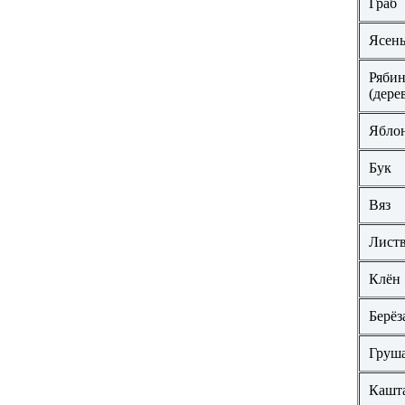
Граб
Ясен
Рябин
(дере
Ябло
Бук
Вяз
Лист
Клён
Берёз
Груш
Кашт