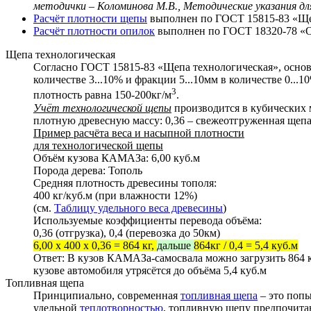
методички – Коломинова М.В., Методические указания д
Расчёт плотности щепы
выполнен по ГОСТ 15815-83 «Ще
Расчёт плотности опилок
выполнен по ГОСТ 18320-78 «
Щепа технологическая
Согласно ГОСТ 15815-83 «Щепа технологическая», осно
количестве 3...10% и фракции 5...10мм в количестве 0..
3
плотность равна 150-200кг/м
.
Учёт технологической щепы
производится в кубических 
плотную древесную массу: 0,36 – свежеотгруженная щепа, 
Пример расчёта веса и насыпной плотности
для технологической щепы
Объём кузова КАМАЗа: 6,00 куб.м
Порода дерева: Тополь
Средняя плотность древесины тополя:
400 кг/куб.м (при влажности 12%)
(см.
Таблицу удельного веса древесины
)
Используемые коэффициенты перевода объёма:
0,36 (отгрузка), 0,4 (перевозка до 50км)
6,00 x 400 x 0,36 = 864 кг,
дальше
864кг / 0,4 = 5,4 куб.м
Ответ: В кузов КАМАЗа-самосвала можно загрузить 864 к
кузове автомобиля утрясётся до объёма 5,4 куб.м
Топливная щепа
Принципиально, современная
топливная щепа
– это попы
удельной
теплотворностью
, топливную щепу предпочитаю