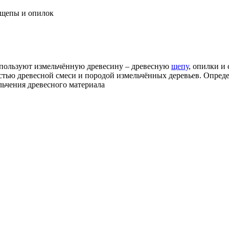
 щепы и опилок
пользуют измельчённую древесину – древесную
щепу
, опилки и
остью древесной смеси и породой измельчённых деревьев. Опре
льчения древесного материала