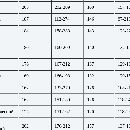
205
202-209
160
157-1
а
187
112-274
146
87-21
184
158-288
143
123-2
а
180
169-209
140
132-1
176
167-212
137
129-1
а
169
166-198
132
129-1
162
133-270
126
104-2
а
162
151-180
126
118-1
лесной
155
151-162
120
118-1
202
176-212
157
137-1
кий