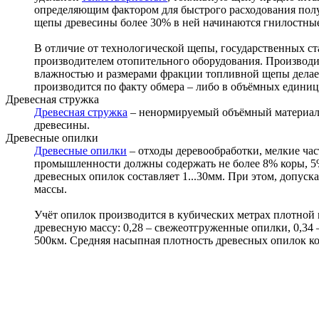
определяющим фактором для быстрого расходования пол
щепы древесины более 30% в ней начинаются гнилостные
В отличие от технологической щепы, государственных с
производителем отопительного оборудования. Производи
влажностью и размерами фракции топливной щепы делает
производится по факту обмера – либо в объёмных единицах
Древесная стружка
Древесная стружка
– ненормируемый объёмный материал. 
древесины.
Древесные опилки
Древесные опилки
– отходы деревообработки, мелкие ча
промышленности должны содержать не более 8% коры, 5
древесных опилок составляет 1...30мм. При этом, допус
массы.
Учёт опилок производится в кубических метрах плотной 
древесную массу: 0,28 – свежеотгруженные опилки, 0,34 –
500км. Средняя насыпная плотность древесных опилок кол