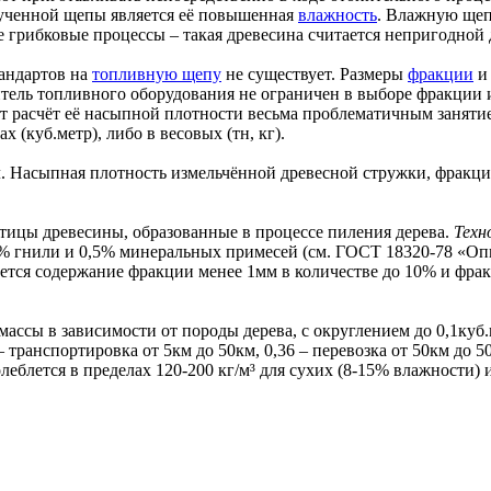
ученной щепы является её повышенная
влажность
. Влажную щеп
 грибковые процессы – такая древесина считается непригодной 
тандартов на
топливную щепу
не существует. Размеры
фракции
тель топливного оборудования не ограничен в выборе фракции 
 расчёт её насыпной плотности весьма проблематичным занятие
 (куб.метр), либо в весовых (тн, кг).
Насыпная плотность измельчённой древесной стружки, фракцие
стицы древесины, образованные в процессе пиления дерева.
Техн
% гнили и 0,5% минеральных примесей (см. ГОСТ 18320-78 «Оп
кается содержание фракции менее 1мм в количестве до 10% и фра
массы в зависимости от породы дерева, с округлением до 0,1ку
 транспортировка от 5км до 50км, 0,36 – перевозка от 50км до 5
еблется в пределах 120-200 кг/м³ для сухих (8-15% влажности) 