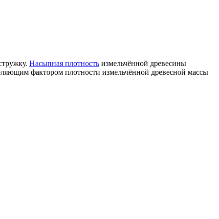
 стружку.
Насыпная плотность
измельчённой древесины
деляющим фактором плотности измельчённой древесной массы