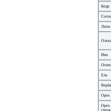
Кедр
Сосн
Липа
Ольх
Ива
Осин
Ель
Верб
Орех 
Орех
грец