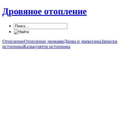
Дровяное отопление
Отопление
Отопление дровами
Дрова и древесина
Записки
истопника
Калькулятор истопника