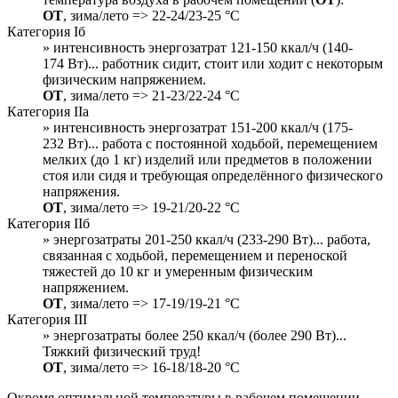
ОТ
, зима/лето => 22-24/23-25 °С
Категория Iб
» интенсивность энергозатрат 121-150 ккал/ч (140-
174 Вт)... работник сидит, стоит или ходит с некоторым
физическим напряжением.
ОТ
, зима/лето => 21-23/22-24 °С
Категория IIа
» интенсивность энергозатрат 151-200 ккал/ч (175-
232 Вт)... работа с постоянной ходьбой, перемещением
мелких (до 1 кг) изделий или предметов в положении
стоя или сидя и требующая определённого физического
напряжения.
ОТ
, зима/лето => 19-21/20-22 °С
Категория IIб
» энергозатраты 201-250 ккал/ч (233-290 Вт)... работа,
связанная с ходьбой, перемещением и переноской
тяжестей до 10 кг и умеренным физическим
напряжением.
ОТ
, зима/лето => 17-19/19-21 °С
Категория III
» энергозатраты более 250 ккал/ч (более 290 Вт)...
Тяжкий физический труд!
ОТ
, зима/лето => 16-18/18-20 °С
Окромя оптимальной температуры в рабочем помещении,