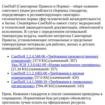
СанПиН
(Санитарные Правила и Нормы) – общее название
советского (ныне российского) сборника стандартов,
определяющих и регламентирующих санитарно-
гигиенические нормы сфер человеческой жизнедеятельности
и бытия.
Стандарты-СанПиН-ы
имеют статус медицинской
и технической законодательной документации, обязательной к
исполнению. В случае с определением оптимальной
температуры воздуха, наиболее интересны Санитарные
Правила, устанавливающие оптимальные и предельные
температурные интервалы для рабочих, жилых и детских
помещений, соответсвенно:
СанПиН 2.2.4.548-96 «Требования производственных
помещений»
[37.9 Kb] (cкачиваний: 307)
Укр.ДСН 3.3.6.042-99 «Норми виробничих приміщень»
[21.34 Kb] (cкачиваний: 357)
СанПиН 2.1.2.1002-00 «Требования к жилым
помещениям»
[57.6 Kb] (cкачиваний: 420)
СанПиН 2.4.1.2660-10 «Требования в дошкольных
организациях»
[594.49 Kb] (cкачиваний: 143)
Прим. Названия стандартов в списке скачивания приведены в
сокращении. Нормативная база регулярно обновляется,
оригиналы лучше искать на официальных ресурсах.