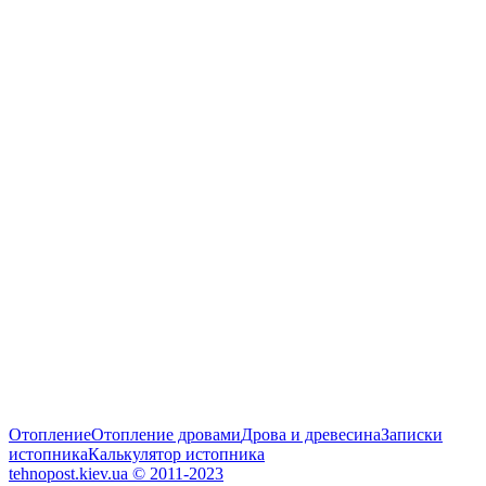
Отопление
Отопление дровами
Дрова и древесина
Записки
истопника
Калькулятор истопника
tehnopost.kiev.ua © 2011-2023